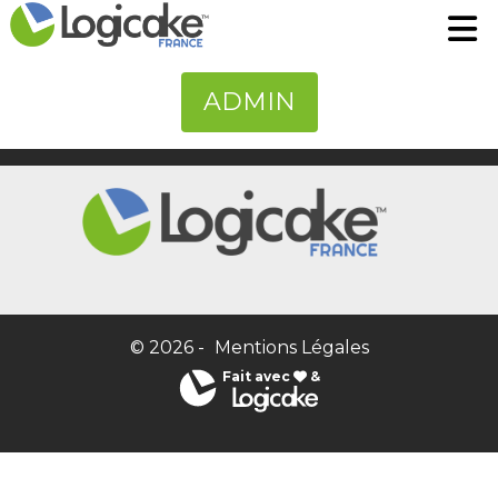
Synthèse
Programme de certification
ADMIN
Fiche officielle
Parcours Onboarding
Charte d'engagement
Fiches métiers
Test Ancres de Shien
© 2026 -
Mentions Légales
EN
Fait avec
&